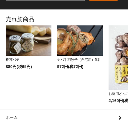
売れ筋商品
椎茸パテ
ナバ手羽餃子（自宅用）5本
880円(税65円)
972円(税72円)
お徳用どんこ 
2,160円(
ホーム