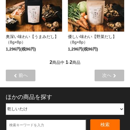
奥深い味わい【うまみだし】
優しい味わい【野菜だし】
（8g×8p）
（8g×8p）
1,296円(税96円)
1,296円(税96円)
2
1
2
商品中
-
商品
前へ
次へ
ほかの商品を探す
検索