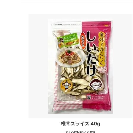
椎茸スライス 40g
540円(税40円)