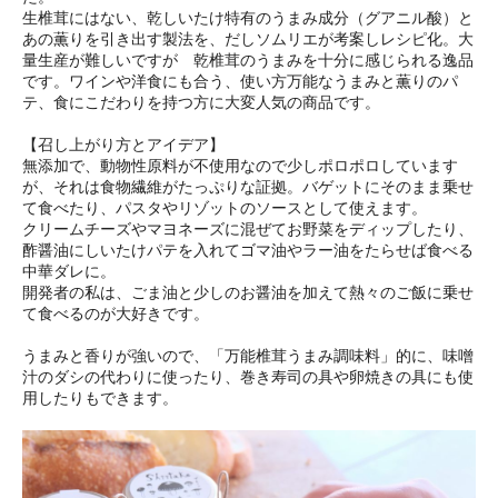
生椎茸にはない、乾しいたけ特有のうまみ成分（グアニル酸）と
あの薫りを引き出す製法を、だしソムリエが考案しレシピ化。大
量生産が難しいですが 乾椎茸のうまみを十分に感じられる逸品
です。ワインや洋食にも合う、使い方万能なうまみと薫りのパ
テ、食にこだわりを持つ方に大変人気の商品です。
【召し上がり方とアイデア】
無添加で、動物性原料が不使用なので少しポロポロしています
が、それは食物繊維がたっぷりな証拠。バゲットにそのまま乗せ
て食べたり、パスタやリゾットのソースとして使えます。
クリームチーズやマヨネーズに混ぜてお野菜をディップしたり、
酢醤油にしいたけパテを入れてゴマ油やラー油をたらせば食べる
中華ダレに。
開発者の私は、ごま油と少しのお醤油を加えて熱々のご飯に乗せ
て食べるのが大好きです。
うまみと香りが強いので、「万能椎茸うまみ調味料」的に、味噌
汁のダシの代わりに使ったり、巻き寿司の具や卵焼きの具にも使
用したりもできます。