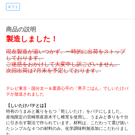
ギフト
商品の説明
製造しました！
現在製造が追いつかず、一時的に出荷をストップ
しております。
ご迷惑をおかけして大変申し訳ございません。
次回出荷は7月末を予定しております。
テレビ東京・国分太一＆栗原心平の「男子ごはん」でしいたけパ
テが放送されました
【しいたけパテとは】
特有のうまみと薫りをもつ「乾しいたけ」をパテにしました。
産地限定の宮崎県産原木干し椎茸を使用し、うまみと香りを十分
に引き出す製法で作られています。材料は、こだわって選び抜い
たシンプルな４つの材料のみ。化学調味料無添加にこだわりまし
た。