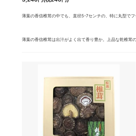
薄葉の香信椎茸の中でも、直径5-7センチの、特に丸型で
薄葉の香信椎茸は出汁がよく出て香り豊か。上品な乾椎茸